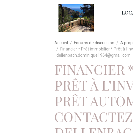
LOC
Accueil
Forums de discussion
A prop
Financier * Prêt immobilier * Prêt à l’i
dellenbach.dominique1964@gmail.com
FINANCIER 
PRÊT À L’I
PRÊT AUTOM
CONTACTEZ 
DELLENBAC