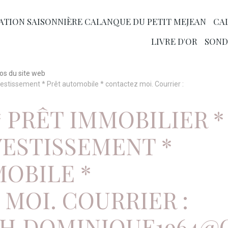
ATION SAISONNIÈRE CALANQUE DU PETIT MEJEAN
CA
LIVRE D'OR
SOND
os du site web
nvestissement * Prêt automobile * contactez moi. Courrier :
* PRÊT IMMOBILIER *
NVESTISSEMENT *
OBILE *
MOI. COURRIER :
H.DOMINIQUE1964@