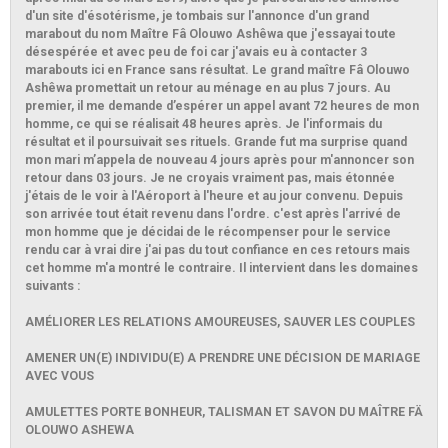
d'un site d'ésotérisme, je tombais sur l'annonce d'un grand
marabout du nom Maître Fâ Olouwo Ashêwa que j'essayai toute
désespérée et avec peu de foi car j'avais eu à contacter 3
marabouts ici en France sans résultat. Le grand maître Fâ Olouwo
Ashêwa promettait un retour au ménage en au plus 7 jours. Au
premier, il me demande d’espérer un appel avant 72 heures de mon
homme, ce qui se réalisait 48 heures après. Je l'informais du
résultat et il poursuivait ses rituels. Grande fut ma surprise quand
mon mari m’appela de nouveau 4 jours après pour m'annoncer son
retour dans 03 jours. Je ne croyais vraiment pas, mais étonnée
j'étais de le voir à l'Aéroport à l'heure et au jour convenu. Depuis
son arrivée tout était revenu dans l'ordre. c'est après l'arrivé de
mon homme que je décidai de le récompenser pour le service
rendu car à vrai dire j'ai pas du tout confiance en ces retours mais
cet homme m'a montré le contraire. Il intervient dans les domaines
suivants :
AMÉLIORER LES RELATIONS AMOUREUSES, SAUVER LES COUPLES
AMENER UN(E) INDIVIDU(E) A PRENDRE UNE DÉCISION DE MARIAGE
AVEC VOUS
AMULETTES PORTE BONHEUR, TALISMAN ET SAVON DU MAÎTRE FÄ
OLOUWO ASHEWA