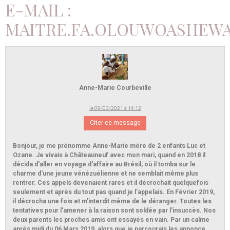
E-MAIL :
MAITRE.FA.OLOUWOASHEW
Anne-Marie Courbeville
le 09/03/2021 à 14:12
Citer ce message
Bonjour, je me prénomme Anne-Marie mère de 2 enfants Luc et
Ozane. Je vivais à Châteauneuf avec mon mari, quand en 2018 il
décida d'aller en voyage d'affaire au Brésil, où il tomba sur le
charme d'une jeune vénézuélienne et ne semblait même plus
rentrer. Ces appels devenaient rares et il décrochait quelquefois
seulement et après du tout pas quand je l'appelais. En Février 2019,
il décrocha une fois et m'interdit même de le déranger. Toutes les
tentatives pour l'amener à la raison sont soldée par l'insuccès. Nos
deux parents les proches amis ont essayés en vain. Par un calme
après midi du 06 Mars 2019, alors que je parcourais les annonce