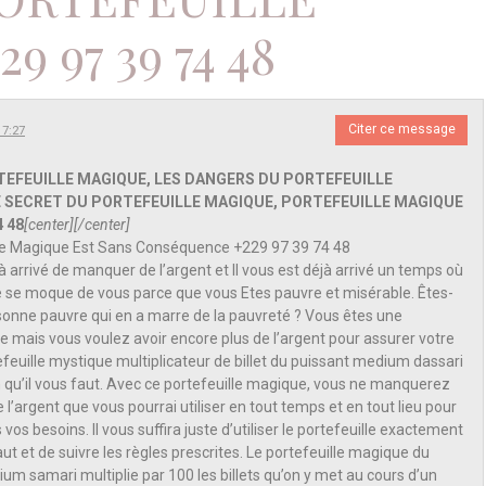
 97 39 74 48
Citer ce message
17:27
RTEFEUILLE MAGIQUE, LES DANGERS DU PORTEFEUILLE
E SECRET DU PORTEFEUILLE MAGIQUE, PORTEFEUILLE MAGIQUE
4 48
[center][/center]
lle Magique Est Sans Conséquence +229 97 39 74 48
jà arrivé de manquer de l’argent et Il vous est déjà arrivé un temps où
 se moque de vous parce que vous Etes pauvre et misérable. Êtes-
onne pauvre qui en a marre de la pauvreté ? Vous êtes une
e mais vous voulez avoir encore plus de l’argent pour assurer votre
tefeuille mystique multiplicateur de billet du puissant medium dassari
on qu’il vous faut. Avec ce portefeuille magique, vous ne manquerez
 l’argent que vous pourrai utiliser en tout temps et en tout lieu pour
vos besoins. Il vous suffira juste d’utiliser le portefeuille exactement
ut et de suivre les règles prescrites. Le portefeuille magique du
um samari multiplie par 100 les billets qu’on y met au cours d’un