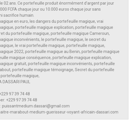
 de 02 ans. Ce portefeuille produit énormément d’argent par jour
.000 FCFA chaque jour ou 10.000 euros chaque jour sans
ni sacrifice humain.
magique en euro, les dangers du portefeuille magique, vrai
magique, portefeuille magique explication, portefeuille magique
ecret du portefeuille magique, portefeuille magique Cameroun,
magique inconvénients, le portefeuille magique, le secret du
magique, le vrai portefeuille magique, portefeuille magique,
magique 2022, portefeuille magique au Benin, portefeuille magique
euille magique conséquence, portefeuille magique explication,
magique gratuit, portefeuille magique inconvénients, portefeuille
bout, portefeuille magique témoignage, Secret du portefeuille
 portefeuille magique,
A DASSARI PAUL
 +229 97 39 74 48
er: +229 97 39 74 48
te: puissantmedium.dassari@gmail.com
aitre-marabout-medium-guerisseur-voyant-africain-dassari.com