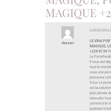
MAGIQUE +229
le 03/05/2023 à 
LE VRAI PO
dassari
MAGIQUE, L
+229 97 39 7
Le Portefeui
Il vous est dé
tout le monde
vous une pers
personne rich
futur. Le por
est la soluti
plus jamais de
résoudre tous 
comme il le fa
puissant medi